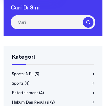
kita yang doyan bermain tapi tetap ingin nyaman.
Cari Di Sini
Remember, guys, selalu berjudi dengan bijak dan
bertanggung jawab, ya!
Kategori
Sports: NFL
(5)
Sports
(4)
Entertainment
(4)
Hukum Dan Regulasi
(2)